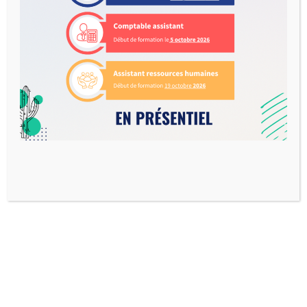
Objectifs de la formation
– Concevoir et organiser une prestation de services au
domicile
– Animer et coordonner une équipe d’intervenants à
domicile
– Contribuer au développement de partenariat
Plus d'informations ?
En
E-
présentiel
Learning