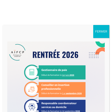
FERMER
Vous souhaitez nous
contacter ?
Vous souhaitez nous contacter pour en savoir plus sur nos
formations ou notre accompagnement ? Le
formulaire de
contact centre de formation
de l’AIFCP est là pour
faciliter toutes vos démarches. Que vous soyez étudiant,
salarié, demandeur d’emploi ou dirigeant d’entreprise, nous
vous répondrons rapidement pour vous guider dans vos
choix de formation et vous informer sur les financements
disponibles.